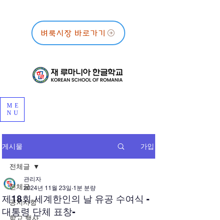
벼룩시장 바로가기
ME
NU
가입
게시물
전체글
관리자
전체글
2024년 11월 23일
1분 분량
제18회 세계한인의 날 유공 수여식 -
공지사항
대통령 단체 표창-
학교 행사