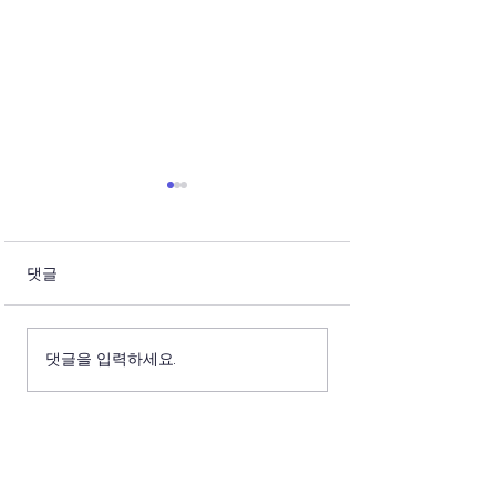
댓글
학사일정 안내 (25년 2학
제6회 유럽 한글
댓글을 입력하세요.
기)
소년 캠프 안내