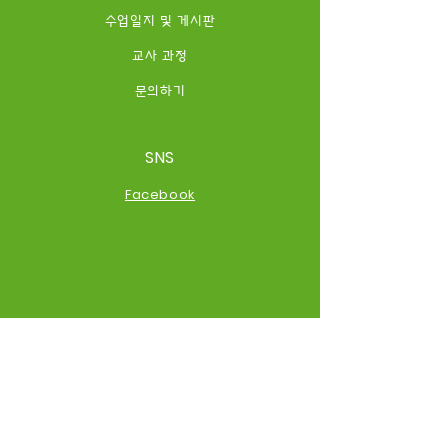
수업일지 및 게시판
교사 과정
​문의하기
SNS
Facebook
위치 정보
Strada Serban Cantacuzino
100,
( in the building of Școala