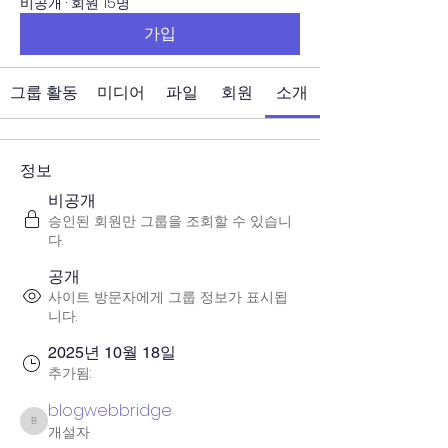
비공개
·
회원 15명
가입
그룹 활동
미디어
파일
회원
소개
정보
비공개
승인된 회원만 그룹을 조회할 수 있습니
다.
공개
사이트 방문자에게 그룹 정보가 표시됩
니다.
2025년 10월 18일
추가됨:
blogwebbridge
개설자
blogwebbridge