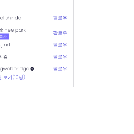
ol shinde
팔로우
k hee park
팔로우
e park
교사
jmrfr1
팔로우
r1
 김
팔로우
ogwebbridge
팔로우
bbridge
 보기(10명)