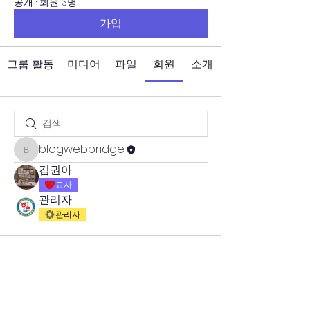
공개
·
회원 3명
가입
그룹 활동
미디어
파일
회원
소개
blogwebbridge
blogwebbridge
김권아
교사
관리자
관리자