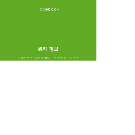
Facebook
위치 정보
Strada Serban Cantacuzino
100,
( in the building of Școala
Gimnazială Discovery )
Voluntari, Romania